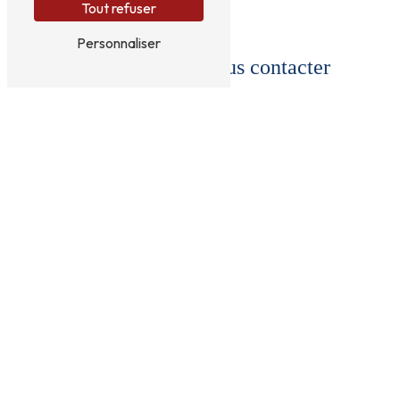
Tout refuser
Personnaliser
N'hésitez pas à nous contacter
Vous n'êtes pas un robot, veuillez répondre à cette